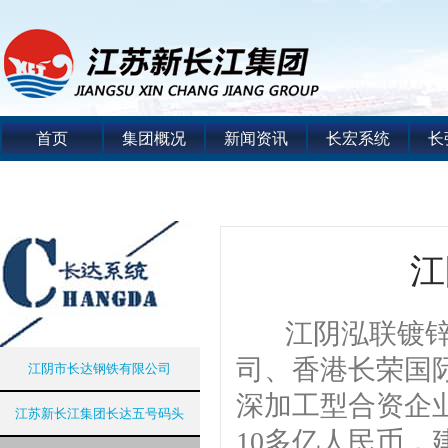
首页
集团概况
新闻资讯
长宏系统
长
江
江阴泓联镀锌钢
司、香港长荣国际
江阴市长达钢铁有限公司
深加工型合资企业
江苏新长江集团长达五号码头
10多亿人民币，