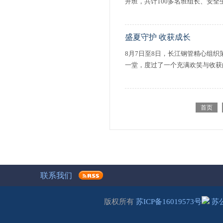
开班，共计100多名班组长、安全生产
盛夏守护 收获成长
8月7日至8日，长江钢管精心组织
一堂，度过了一个充满欢笑与收获的
首页
联系我们
版权所有
苏ICP备16019573号
苏公