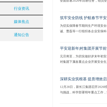
全面部署2026年目标任务，动员全
行业资讯
筑牢安全防线 护航春节平安
媒体焦点
为切实保障春节期间生产环境安全
诚、曹磊等一行组织各企业安保科
通知公告
平安迎新年|村集团开展节
元旦将至，为切实做好岁末年初安
对集团下属各重点企业开展安全生产
深耕实业筑根基 提质增效启
12月28日，新长江集团召开20
与挑战，科学部署明年重点工作，坚持