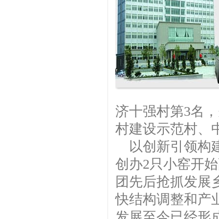
济十强村第3名
村建设示范村、
以创新引领构建
创办2只小窑开
团先后抢抓发展
快结构调整和产
发展至今已经形