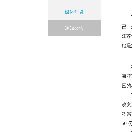
媒体焦点
已。
通知公告
江苏
她是
荷花
困的
改变
积累
50