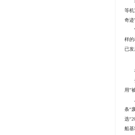
等机
奇迹
样的
已发
用”
条“
选“
船基地