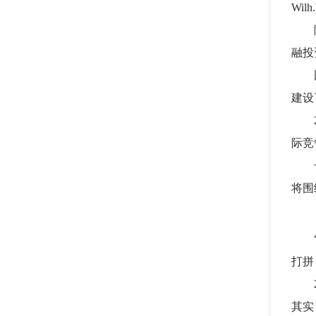
Wi
融投
建设
际竞
将围
打拼
其实