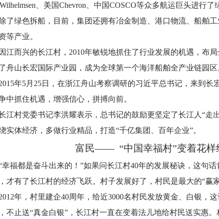
lh.Wilhelmsen、美国Chevron、中国COSCO等众多航运巨头
除了绿色拆船，目前，集团还拥有冶金制造、港口物流、船舶工
资等产业。
因江而兴的长江村，2010年敏锐地抓住了行业发展的机遇，布局
了舟山长宏国际产业园，成为全球第一个海洋船舶全产业链园区
2015年5月25日，在浙江舟山考察调研的习近平总书记，来到
争中抓住机遇，增强信心，拼搏向前。
长江村党委书记李洪耀表示，总书记的鼓励更坚定了长江人“走
绕实体经济，多做行业精品，打造“千亿集团、百年企业”。
富民—— “中国幸福村”变着花样
“幸福都是奋斗出来的！”如果问长江村40年的发展秘诀，这句
，才有了长江村的经济飞跃。村子发展好了，村民是最大的“赢家
2012年，村里建企40周年，给近3000名村民发放黄金、白银
，不止送“真金白银”，长江村一直在变着法儿地给村民送实惠。村党