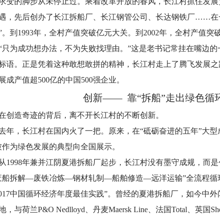
求变的脚步从未停止过。乘着改革开放的春风，长江村抓住发展
遇，先后创办了长江拆船厂、长江钢管公司、长达钢铁厂……在一
”。到1993年，全村产值突破亿元大关。到2002年，全村产值突破
“只为成功想办法，不为失败找理由。”这是老书记常挂在嘴边
标语。正是凭着这种敢想敢拼的精神，长江村走上了腾飞发展之
展成产值超500亿的中国500强企业。
创新—— 靠“拆船”走出绿色循
在创造奇迹的背后，离不开长江村的不断创新。
去年，长江村在国内火了一把。原来，在“砥砺奋进的五年”大型
被作为绿色发展的典型向全国展示。
从1998年兼并江阴夏港拆船厂起步，长江村没有墨守成规，而
废船拆解—废铁冶炼—钢材轧制—船舶修造—远洋运输”全流程
2017中国循环经济年度最佳实践”。曾经的夏港拆船厂，如今中
，与荷兰P&O Nedlloyd、丹麦Maersk Line、法国Total、英国Sh