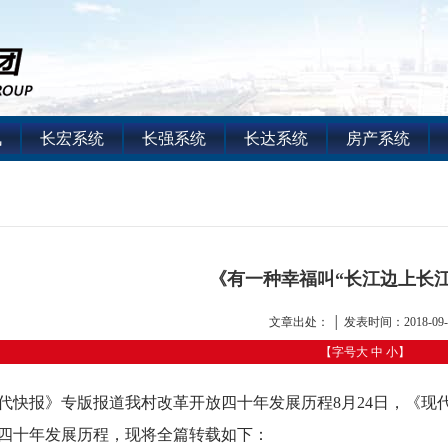
讯
长宏系统
长强系统
长达系统
房产系统
《有一种幸福叫“长江边上长江
文章出处： │ 发表时间：2018-09-
【字号
大
中
小
】
代快报》专版报道我村改革开放四十年发展历程
8月24日，《
四十年发展历程，现将全篇转载如下：