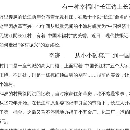
有一种幸福叫“长江边上长
万里奔腾的长江两岸分布着无数村庄，在数十个以“长江”命名
这里因改革而兴，40年间从默默无闻的小渔村蜕变为“中国经济十
无锡江阴长江村，有着“中国幸福村”的美誉。近日，现代快报
如何走出“乡村振兴”的新路径。
奇迹 ——从小小砖窑厂 到中国
村门口是一座气派的高大门楼，上面写着“中国长江村”五个大
正艳。不远处，则是一栋栋红顶白墙的别墅……眼前的美景，让
小渔村。
74岁的村民徐阿洪回忆说，当时家家住茅草房，吃不饱是常事
从1972年开始。在长江村原党委书记李良宝的带领下，长江人开
了第一桶金。之后又马不停蹄地办起了小五金厂、化工厂、运输队
0万元。