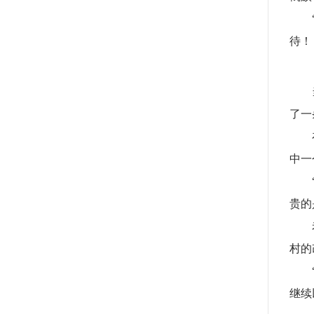
待！
了一
中一
贵的
村的
继续