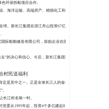
进行了绿色环保拆船项目合作。
业、海洋运输、高端房产、精细化工和金
全球。新长江集团在浙江舟山投资67亿元
。
长宏国际船舶修造有限公司，鼓励企业在国
出去”的决心和信心。今后，新长江集团还
给村民送福利
话肯定是其中之一。正是全体长江人的奋斗
”。
，这让长江村名噪一时。
委从1995年起，投资4个多亿建起818