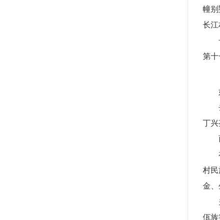
幢别
长江
第十
丁兴
村民
金、
佤族