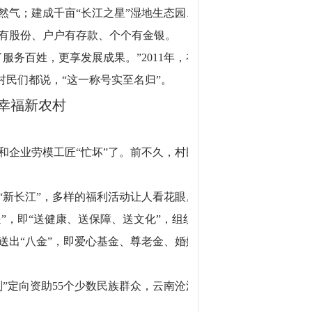
然气；建成千亩“长江之星”湿地生态园、
有股份、户户有存款、个个有金银。
务百姓，更享发展成果。”2011年，在
村民们都说，“这一称号实至名归”。
幸福新农村
和企业劳模工匠“忙坏”了。前不久，村民
“新长江”，多样的福利活动让人看花眼。
”，即“送健康、送保障、送文化”，组织
送出“八金”，即爱心基金、尊老金、婚嫁
”定向资助55个少数民族群众，云南沧源