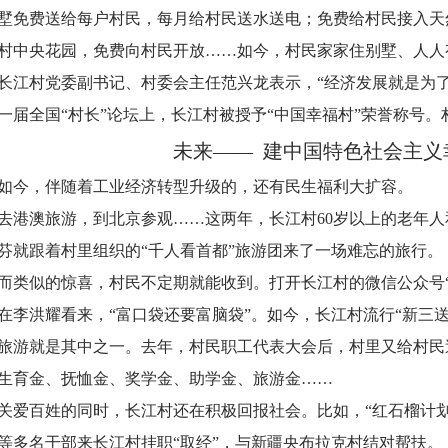
墅免费送给每户村民，每月给村民送水送电；免费给村民接入天
村中央花园，免费向村民开放……如今，村民家家住别墅、人人
长江村党委副书记、村委会主任范兴龙表示，“经济发展就是为了服
一届全国“村长”论坛上，长江村被授予“中国幸福村”荣誉称号。
未来—— 建中国特色社会主义
如今，伴随着工业经济转型升级的，还有民生福利大扩容。
去港澳旅游，到北京参观……这两年，长江村60岁以上的老年人
芬就跟着村里组织的“千人看首都”旅游团来了一场难忘的旅行。
而类似的惊喜，村民不定期就能收到。打开长江村的微信公众号
在李洪耀看来，“富口袋还要富脑袋”。如今，长江村流行“新三送
旅游就是其中之一。去年，村民职工代表大会后，村里又给村民
生育金、抚恤金、奖学金、助学金、旅游金……
关爱百姓的同时，长江村还在积极回报社会。比如，“红石榴计划
等多名干部来长江村挂职“取经”，与新疆央布拉克村结对帮扶。