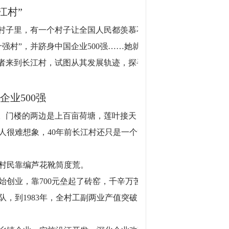
江村”
的村子里，有一个村子让全国人民都羡慕不
强村”，并跻身中国企业500强……她就是
记者来到长江村，试图从其发展轨迹，探寻
企业500强
字。门楼的两边是上百亩荷塘，莲叶接天，
人很难想象，40年前长江村还只是一个贫
，村民靠编芦花靴筒度荒。
始创业，靠700元垒起了砖窑，千辛万苦
，到1983年，全村工副两业产值突破