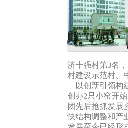
济十强村第3名
村建设示范村、
以创新引领构建
创办2只小窑开
团先后抢抓发展
快结构调整和产
发展至今已经形