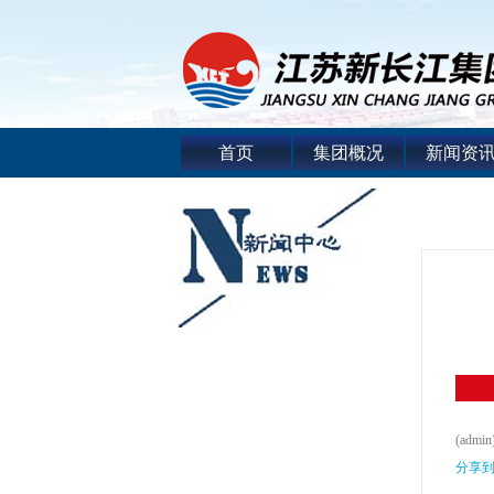
首页
集团概况
新闻资
(admin
分享