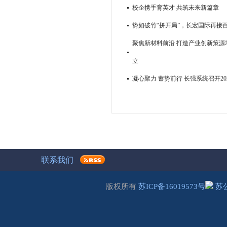
校企携手育英才 共筑未来新篇章
势如破竹“拼开局”，长宏国际再接
聚焦新材料前沿 打造产业创新策源地
立
凝心聚力 蓄势前行 长强系统召开2
联系我们
版权所有
苏ICP备16019573号
苏公