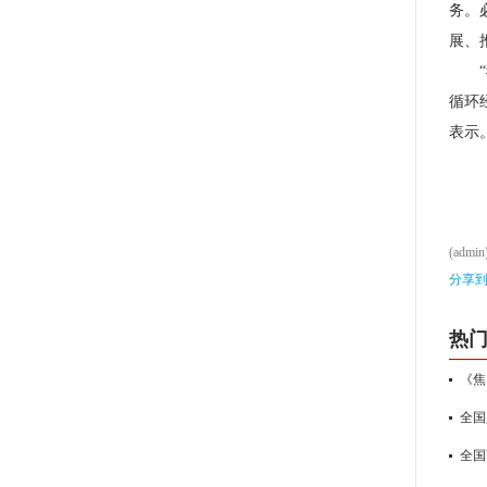
务。
展、
循环
表示
(admin
分享
热
《焦
全国
全国