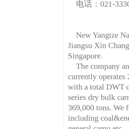
电话：021-3330
New Yangtze Navi
Jiangsu Xin Chang 
Singapore.
The company and
currently operates 
with a total DWT c
series dry bulk ca
369,000 tons. We f
including coal&ene
general cargo etc..