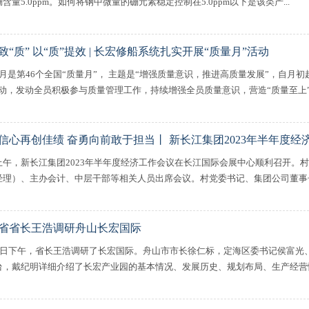
含量5.0ppm。如何将钢中微量的硼元素稳定控制在5.0ppm以下是该类产...
致“质” 以“质”提效 | 长宏修船系统扎实开展“质量月”活动
9月是第46个全国“质量月”， 主题是“增强质量意识，推进高质量发展”，自月
活动，发动全员积极参与质量管理工作，持续增强全员质量意识，营造“质量至上”.
信心再创佳绩 奋勇向前敢于担当丨 新长江集团2023年半年度
上午，新长江集团2023年半年度经济工作会议在长江国际会展中心顺利召开。
经理）、主办会计、中层干部等相关人员出席会议。村党委书记、集团公司董事长李
省省长王浩调研舟山长宏国际
18日下午，省长王浩调研了长宏国际。舟山市市长徐仁标，定海区委书记侯富光
台，戴纪明详细介绍了长宏产业园的基本情况、发展历史、规划布局、生产经营情况