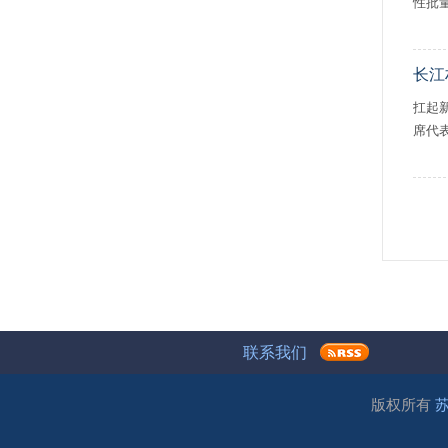
性批
长江
扛起
席代
联系我们
版权所有
苏