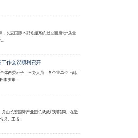
初起，长宏国际本部修船系统就全面启动“质量
..
经济工作会议顺利召开
村全体两委班子、三办人员、各企业单位正副厂
洪耀...
、舟山长宏国际产业园总裁戴纪明陪同。在造
。王省...