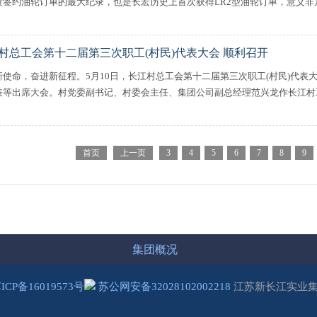
量签约油轮订单的最大纪录，也是长宏历史上首次获得LR2型油轮订单，意义非凡.
村总工会第十二届第三次职工(村民)代表大会 顺利召开
新使命，奋进新征程。5月10日，长江村总工会第十二届第三次职工(村民)代
表等出席大会。村党委副书记、村委会主任、集团公司副总经理范兴龙作长江村工作
首页
上一页
3
4
5
6
7
8
9
集团概况
ICP备16019573号
苏公网安备32028102002218
江苏新长江实业