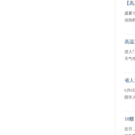
【高
盛夏
佳拍
高温
进入
天气
省人
6月
阴市
10
近日