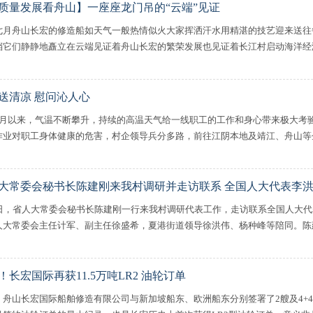
质量发展看舟山】一座座龙门吊的“云端”见证
七月舟山长宏的修造船如天气一般热情似火大家挥洒汗水用精湛的技艺迎来送往
档它们静静地矗立在云端见证着舟山长宏的繁荣发展也见证着长江村启动海洋经济发
送清凉 慰问沁人心
7月以来，气温不断攀升，持续的高温天气给一线职工的工作和身心带来极大考
作业对职工身体健康的危害，村企领导兵分多路，前往江阴本地及靖江、舟山等企业
大常委会秘书长陈建刚来我村调研并走访联系 全国人大代表李
6日，省人大常委会秘书长陈建刚一行来我村调研代表工作，走访联系全国人大
人大常委会主任计军、副主任徐盛希，夏港街道领导徐洪伟、杨种峰等陪同。陈建刚
艘！长宏国际再获11.5万吨LR2 油轮订单
，舟山长宏国际船舶修造有限公司与新加坡船东、欧洲船东分别签署了2艘及4+4