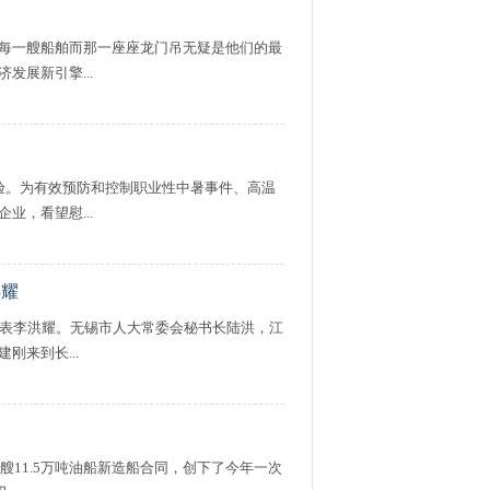
每一艘船舶而那一座座龙门吊无疑是他们的最
展新引擎...
验。为有效预防和控制职业性中暑事件、高温
，看望慰...
洪耀
代表李洪耀。无锡市人大常委会秘书长陆洪，江
来到长...
艘11.5万吨油船新造船合同，创下了今年一次