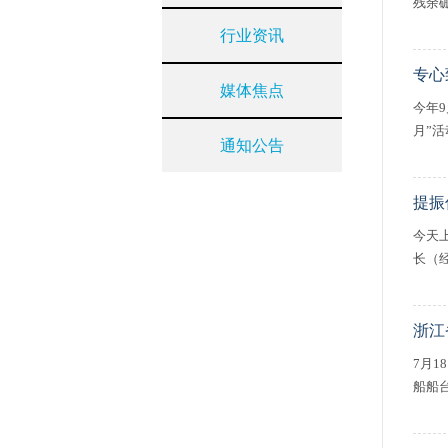
残余硼
行业资讯
专心
媒体焦点
今年
月”
通知公告
提振
今天
长（
浙江
7月
船船