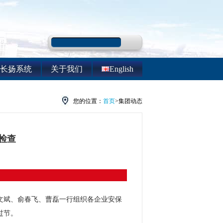
长扬系统
关于我们
English
您的位置：
首页
>集团动态
检查
范文斌、俞春飞、曹磊一行组织各企业安保
过节。