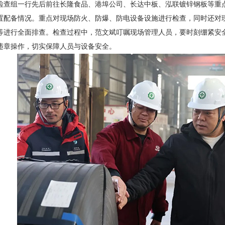
检查组一行先后前往长隆食品、港埠公司、长达中板、泓联镀锌钢板等重
置配备情况。重点对现场防火、防爆、防电设备设施进行检查，同时还对
等进行全面排查。检查过程中，范文斌叮嘱现场管理人员，要时刻绷紧安
违章操作，切实保障人员与设备安全。