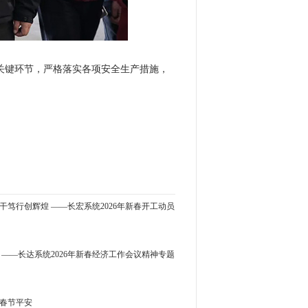
关键环节，严格落实各项安全生产措施，
干笃行创辉煌 ——长宏系统2026年新春开工动员
 ——长达系统2026年新春经济工作会议精神专题
航春节平安