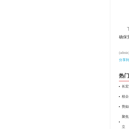
确保
(admin
分享
热
长宏
校企
势如
聚焦
立