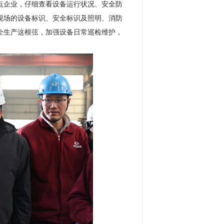
点企业，仔细查看设备运行状况、安全防
现场的设备标识、安全标识及照明、消防
全生产这根弦，加强设备日常巡检维护，