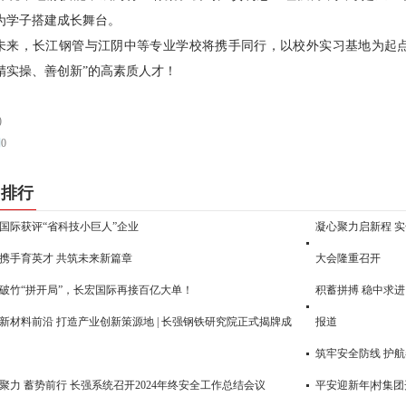
为学子搭建成长舞台。
未来，长江钢管与江阴中等专业学校将携手同行，以校外实习基地为起点
精实操、善创新”的高素质人才！
)
到
0
门排行
国际获评“省科技小巨人”企业
凝心聚力启新程 实
携手育英才 共筑未来新篇章
大会隆重召开
破竹“拼开局”，长宏国际再接百亿大单！
积蓄拼搏 稳中求进
新材料前沿 打造产业创新策源地 | 长强钢铁研究院正式揭牌成
报道
筑牢安全防线 护
聚力 蓄势前行 长强系统召开2024年终安全工作总结会议
平安迎新年|村集