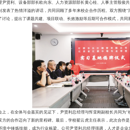
理尹贤利、设备部部长欧向东、人力资源部部长黄心桂、人事主管殷俊共
别发表了热情洋溢的讲话，共同回顾了多年来校企合作历程。双方围绕“
了讨论，提出了课题共建、项目联动、长效激励等后期可合作模式，共同
会上，在全体与会嘉宾的见证下，尹贤利总经理与恽亚刚副校长共同为“
双方的合作迈向了新的里程碑。最后，学校翟云虎主任表示，此次合作是
环境中锤炼技能，成为行业栋梁。公司尹贤利总经理强调，人才是企业