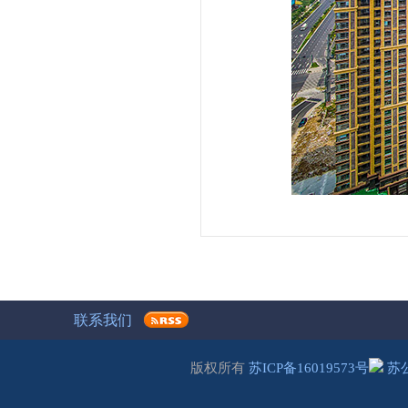
联系我们
版权所有
苏ICP备16019573号
苏公