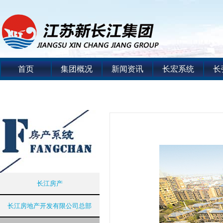
首页
集团概况
新闻资讯
长宏系统
长
长江房产
长江房地产开发有限公司总部