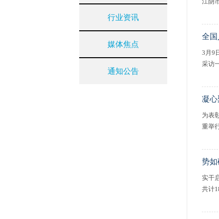
江阴
行业资讯
全国
媒体焦点
3月
采访
通知公告
凝心
为表
重举行
势如
实干
共计1