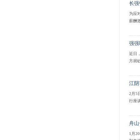
长强
为应
薪酬
强强
近日
方就
江阴
2月
行座
舟山
1月