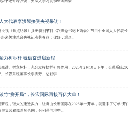
市委书记许峰强调，要深入学习贯彻全国两会...
人大代表李洪耀接受央视采访！
9日央视《焦点访谈》播出特别节目《跟着总书记上两会》节目中全国人大代表
一起来关注总台央视记者劳春燕：你好，观众...
聚力树标杆 砥砺奋进启新程
彰先进、树立标杆，充分发挥榜样引领作用，2025年2月10日下午，长强系统2
。长强系统董事长李洪芳、总裁李...
破竹“拼开局”，长宏国际再接百亿大单！
启新程，强大的建造实力，让舟山长宏国际在2025年一开年，就迎来了订单“开
8艘集装箱船造船合同，分别是与地中...