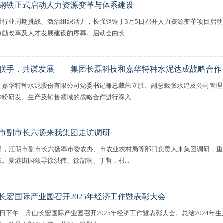
钢铁正式启动人力资源变革与体系建设
对行业周期挑战、激活组织活力，长强钢铁于3月5日召开人力资源变革项目启
激励改革及人才发展建设的序幕。启动会由长...
联手，共谋发展——集团长磊科技和嘉华特种水泥达成战略合作
，嘉华特种水泥股份有限公司党委书记兼总裁朱立胜、副总裁张水建及公司管理
砂粉研发、生产及销售领域的战略合作进行深入...
市副市长六扬来我集团走访调研
5日，江阴市副市长六扬率市委农办、市农业农村局等部门负责人来集团调研，
谈。夏港街园领导徐洪伟、徐韶润、丁哲，村...
长宏国际产业园召开2025年经济工作暨表彰大会
20日下午，舟山长宏国际产业园召开2025年经济工作暨表彰大会。总结2024