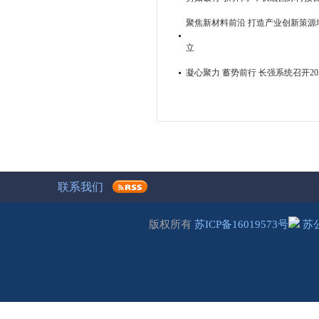
聚焦新材料前沿 打造产业创新策源地
立
凝心聚力 蓄势前行 长强系统召开2
联系我们
版权所有
苏ICP备16019573号
苏公