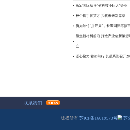
长宏国际获评“省科技小巨人”企业
校企携手育英才 共筑未来新篇章
势如破竹“拼开局”，长宏国际再接
聚焦新材料前沿 打造产业创新策源地
立
凝心聚力 蓄势前行 长强系统召开2
联系我们
版权所有
苏ICP备16019573号
苏公