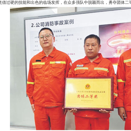
凭借过硬的技能和出色的临场发挥，在众多强队中脱颖而出，勇夺团体二