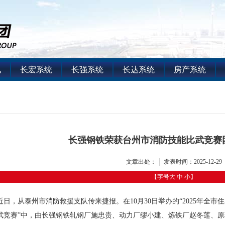
讯
长宏系统
长强系统
长达系统
房产系统
长强钢铁荣获台州市消防技能比武竞赛
文章出处： │ 发表时间：2025-12-29
【字号
大
中
小
】
近日，从泰州市消防救援支队传来捷报。在10月30日举办的“2025年全
武竞赛”中，由长强钢铁轧钢厂施忠贵、动力厂缪小建、炼铁厂赵冬莲、