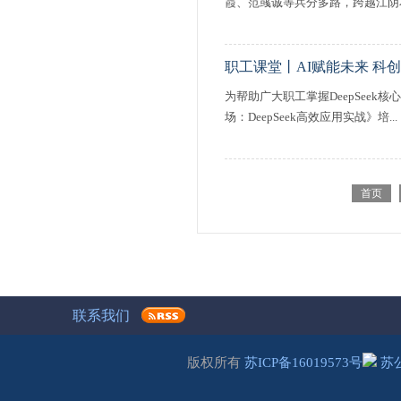
霞、范彧诚等兵分多路，跨越江阴本
职工课堂丨AI赋能未来 科
为帮助广大职工掌握DeepSee
场：DeepSeek高效应用实战》培...
首页
联系我们
版权所有
苏ICP备16019573号
苏公