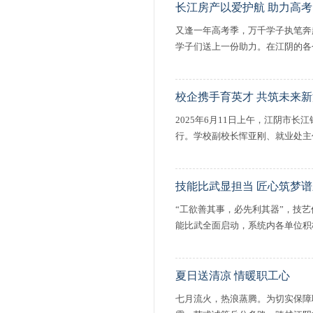
长江房产以爱护航 助力高考
又逢一年高考季，万千学子执笔奔
学子们送上一份助力。在江阴的各个
校企携手育英才 共筑未来
2025年6月11日上午，江阴市
行。学校副校长恽亚刚、就业处主任
技能比武显担当 匠心筑梦谱
“工欲善其事，必先利其器”，技
能比武全面启动，系统内各单位积极
夏日送清凉 情暖职工心
七月流火，热浪蒸腾。为切实保障