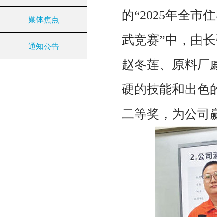
的“2025年全
媒体焦点
武竞赛”中，由
通知公告
赵冬莲、原料厂
硬的技能和出色
二等奖，为公司