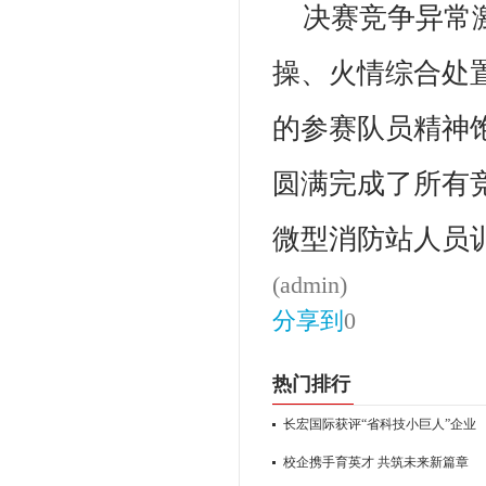
决赛竞争异常
操、火情综合处
的参赛队员精神
圆满完成了所有
微型消防站人员
(admin)
分享到
0
热门排行
长宏国际获评“省科技小巨人”企业
校企携手育英才 共筑未来新篇章