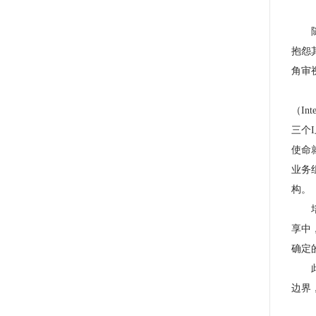
抱怨
角审
（In
三个
使命
业务
构。
享中
确定
边界