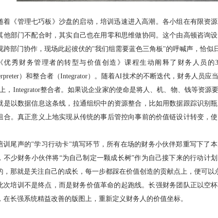
随着《管理七巧板》沙盘的启动，培训迅速进入高潮。各小组在有限资源
其他部门不配合时，其实自己也在用零和思维做协同。这个由高顿咨询设
视跨部门协作，现场此起彼伏的"我们组需要蓝色三角板"的呼喊声，恰似
《优秀财务管理者的转型与价值创造》课程生动阐释了财务人员的3I模型
terpreter）和整合者（Integrator）。随着AI技术的不断迭代，财
I上，Integrator整合者。如果说企业家的使命是将人、机、物、钱等
就是以数据信息这条线，拉通组织中的资源整合，比如用数据跟踪识别瓶
组合。真正意义上地实现从传统的事后管控向事前的价值链设计转变，使
培训尾声的"学习行动卡"填写环节，所有在场的财务小伙伴郑重写下了
，不少财务小伙伴将“为自己制定一颗成长树”作为自己接下来的行动计
的，那就是关注自己的成长，每一步都踩在价值创造的贡献点上，便可以
此次培训不是终点，而是财务价值革命的起跑线。长强财务团队正以空杯
，在长强系统精益改善的版图上，重新定义财务人的价值坐标。