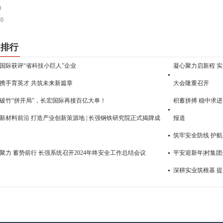
)
到
0
门排行
国际获评“省科技小巨人”企业
凝心聚力启新程 实
携手育英才 共筑未来新篇章
大会隆重召开
破竹“拼开局”，长宏国际再接百亿大单！
积蓄拼搏 稳中求进
新材料前沿 打造产业创新策源地 | 长强钢铁研究院正式揭牌成
报道
筑牢安全防线 护
聚力 蓄势前行 长强系统召开2024年终安全工作总结会议
平安迎新年|村集
深耕实业筑根基 提