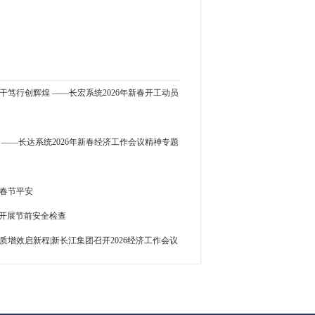
干笃行创辉煌 ——长宏系统2026年新春开工动员
 ——长达系统2026年新春经济工作会议精神专题
航春节平安
团开展节前安全检查
质增效启新程|新长江集团召开2026经济工作会议