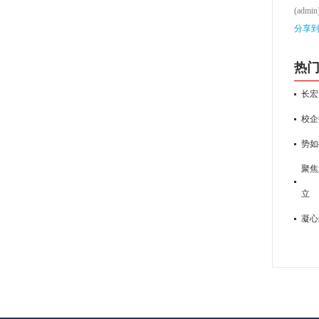
(admin
分享
热
长宏
校企
势如
聚焦
立
凝心