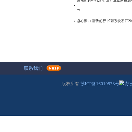
聚焦新材料前沿 打造产业创新策源地
立
凝心聚力 蓄势前行 长强系统召开2
联系我们
版权所有
苏ICP备16019573号
苏公