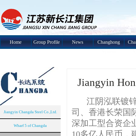
Home
Group Profile
News
Changhong
Cha
System
S
Jiangyin Hon
江阴泓联镀锌钢
司、香港长荣国际
Jiangyin Changda Steel Co.,Ltd.
深加工型合资企业
Wharf 5 of Changda
10多亿人民币，