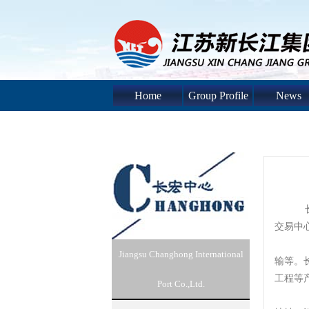
Home
Group Profile
News
长宏国
交易中
长
Jiangsu Changhong International
输等。
工程等
Port Co.,Ltd.