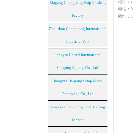
地址：江
Xiagang Changjiang Ship-breaking
电话：051
Factory
网址：
h
Zhoushan Changhong International
Industrial Park
Jiangyin United International
Shipping Agency Co., Ltd.
Jiangyin Haijiang Scrap Metal
Processing Co., Ltd
Jiangsu Changhong Coal Trading
Market