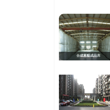
合成蒽醌成品库