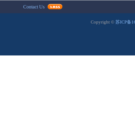
Contact Us
Copyright ©
苏ICP备1