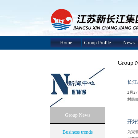
Home
Group Profile
News
Group 
长江
2月
村民
Group News
开好
Business trends
为完