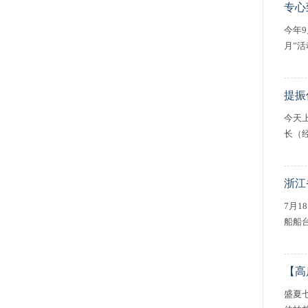
专心
今年
月”
提振
今天
长（
浙江
7月
船船
【高
盛夏