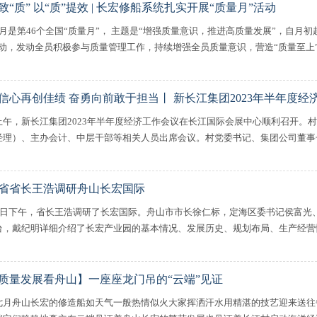
致“质” 以“质”提效 | 长宏修船系统扎实开展“质量月”活动
9月是第46个全国“质量月”， 主题是“增强质量意识，推进高质量发展”，自月
活动，发动全员积极参与质量管理工作，持续增强全员质量意识，营造“质量至上”.
信心再创佳绩 奋勇向前敢于担当丨 新长江集团2023年半年度
上午，新长江集团2023年半年度经济工作会议在长江国际会展中心顺利召开。
经理）、主办会计、中层干部等相关人员出席会议。村党委书记、集团公司董事长李
省省长王浩调研舟山长宏国际
18日下午，省长王浩调研了长宏国际。舟山市市长徐仁标，定海区委书记侯富光
台，戴纪明详细介绍了长宏产业园的基本情况、发展历史、规划布局、生产经营情况
质量发展看舟山】一座座龙门吊的“云端”见证
七月舟山长宏的修造船如天气一般热情似火大家挥洒汗水用精湛的技艺迎来送往