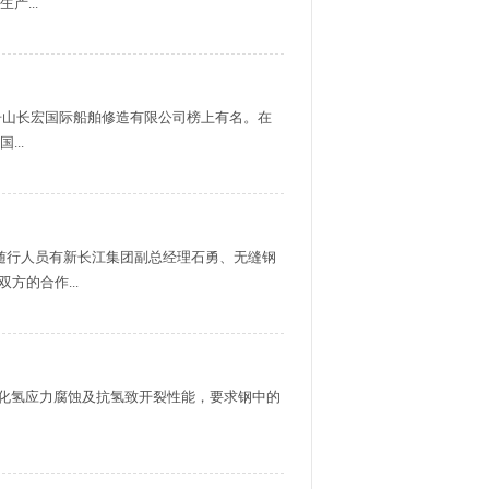
...
。舟山长宏国际船舶修造有限公司榜上有名。在
..
随行人员有新长江集团副总经理石勇、无缝钢
的合作...
硫化氢应力腐蚀及抗氢致开裂性能，要求钢中的