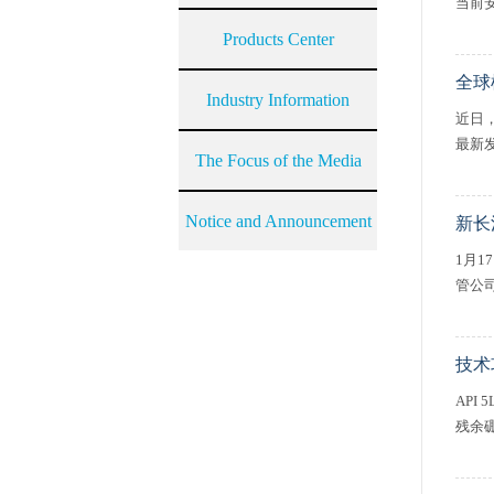
当前
Products Center
全球
Industry Information
近日
最新
The Focus of the Media
Notice and Announcement
新长
1月
管公
技术
AP
残余硼