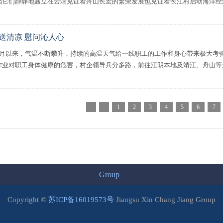
档它们静静地矗立在云端见证着舟山长宏的繁荣发展也见证着长江村启动海洋经济发
送清凉 慰问沁人心
7月以来，气温不断攀升，持续的高温天气给一线职工的工作和身心带来极大考
作业对职工身体健康的危害，村企领导兵分多路，前往江阴本地及靖江、舟山等企业
1
2
3
4
5
6
7
Group
Copyright ©
苏ICP备16019573号
Jiangsu Xin Chang Jiang Group