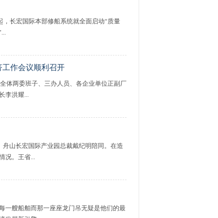
初起，长宏国际本部修船系统就全面启动“质量
..
经济工作会议顺利召开
村全体两委班子、三办人员、各企业单位正副厂
洪耀...
、舟山长宏国际产业园总裁戴纪明陪同。在造
。王省...
每一艘船舶而那一座座龙门吊无疑是他们的最