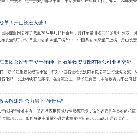
安全生产形势，进一步安排部署节前、节后安全生产重点工作，确保2024年安全生产
榜单！舟山长宏入选！
，国际船舶网公布了截至2024年1月8日全球手持订单量排名前30的船厂列表
发布的全球手持订单量排名前30船厂榜单中，中国共有20家船厂上榜，舟山长宏国.
江集团总经理李骏一行到中国石油物资沈阳有限公司业务交流
17日，新长江集团总经理李骏一行到中国石油物资沈阳有限公司进行业务交流。
司石化部，长达钢铁石化部等。在交流会上，新长江集团与中油物资沈阳公司就双方
攻关解难题 合力啃下“硬骨头”
I 5L管线钢管标准中有一类产品应用领域酸性服役环境，该类钢管具备良好的抗
含量5.0ppm。如何将钢中微量的硼元素稳定控制在5.0ppm以下是该类产...