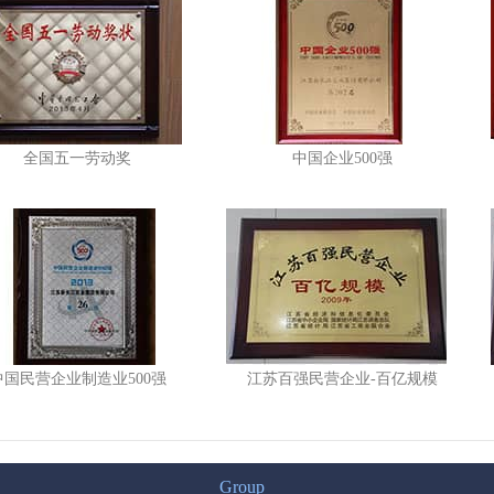
全国五一劳动奖
中国企业500强
中国民营企业制造业500强
江苏百强民营企业-百亿规模
Group