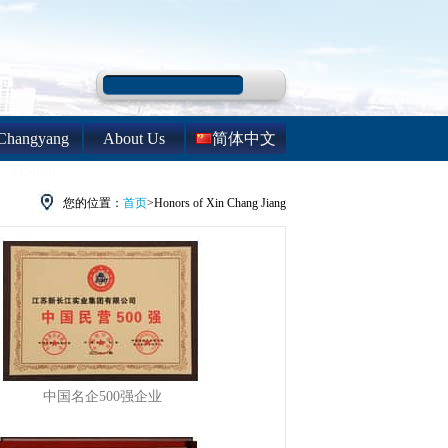
Changyang
About Us
简体中文
System
您的位置：
首页
>Honors of Xin Chang Jiang
中国名企500强企业