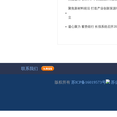
聚焦新材料前沿 打造产业创新策源地
立
凝心聚力 蓄势前行 长强系统召开2
联系我们
版权所有
苏ICP备16019573号
苏公