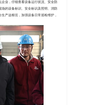
点企业，仔细查看设备运行状况、安全防
现场的设备标识、安全标识及照明、消防
全生产这根弦，加强设备日常巡检维护，