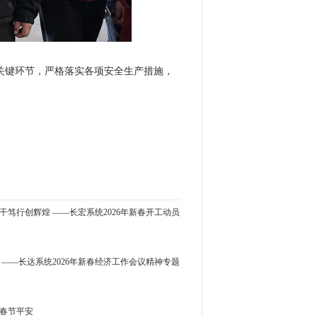
关键环节，严格落实各项安全生产措施，
干笃行创辉煌 ——长宏系统2026年新春开工动员
 ——长达系统2026年新春经济工作会议精神专题
航春节平安