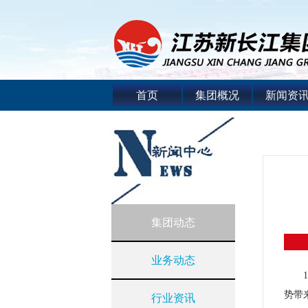
首页
集团概况
新闻资
集团动态
业务动态
势带
行业资讯