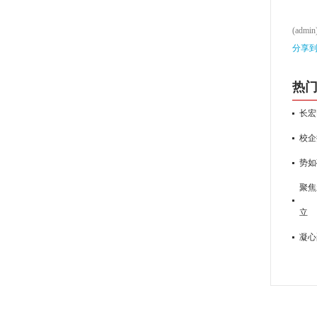
(admin
分享
热
长宏
校企
势如
聚焦
立
凝心