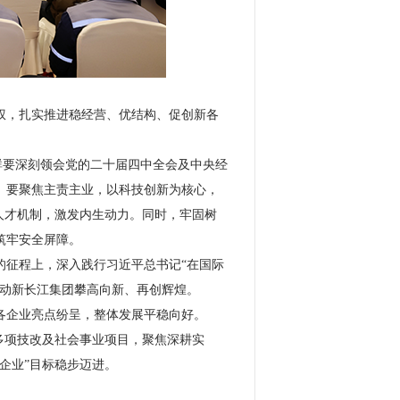
动权，扎实推进稳经营、优结构、促创新各
干群要深刻领会党的二十届四中全会及中央经
。要聚焦主责主业，以科技创新为核心，
人才机制，激发内生动力。同时，牢固树
筑牢安全屏障。
的征程上，深入践行习近平总书记“在国际
推动新长江集团攀高向新、再创辉煌。
，各企业亮点纷呈，整体发展平稳向好。
划多项技改及社会事业项目，聚焦深耕实
企业”目标稳步迈进。