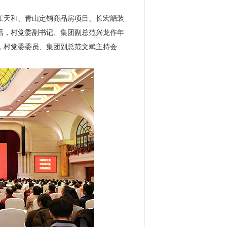
江天和、青山定销商品房项目、长宏舾装
话，村党委副书记、集团副总范兴龙作年
言，村党委委员、集团副总范文斌主持会