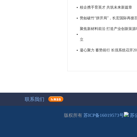
校企携手育英才 共筑未来新篇章
势如破竹“拼开局”，长宏国际再接
聚焦新材料前沿 打造产业创新策源地
立
凝心聚力 蓄势前行 长强系统召开2
联系我们
版权所有
苏ICP备16019573号
苏公