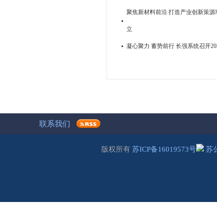
聚焦新材料前沿 打造产业创新策源地
立
凝心聚力 蓄势前行 长强系统召开2
联系我们
版权所有
苏ICP备16019573号
苏公