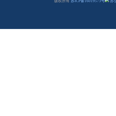
版权所有
苏ICP备16019573号
苏公