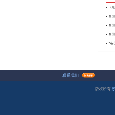
《焦
全国
全国
全国
“连
联系我们
版权所有
苏