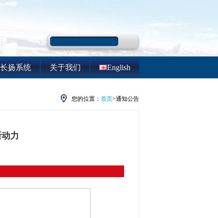
长扬系统
关于我们
English
您的位置：
首页
>通知公告
新动力