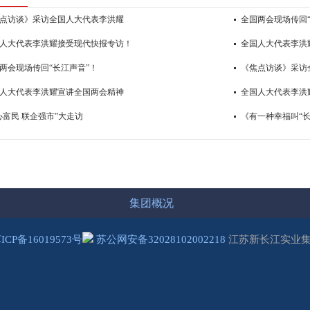
点访谈》采访全国人大代表李洪耀
全国两会现场传回“
人大代表李洪耀接受现代快报专访！
全国人大代表李洪
两会现场传回“长江声音”！
《焦点访谈》采访
人大代表李洪耀宣讲全国两会精神
全国人大代表李洪
心富民 联企强市”大走访
《有一种幸福叫“
集团概况
ICP备16019573号
苏公网安备32028102002218
江苏新长江实业