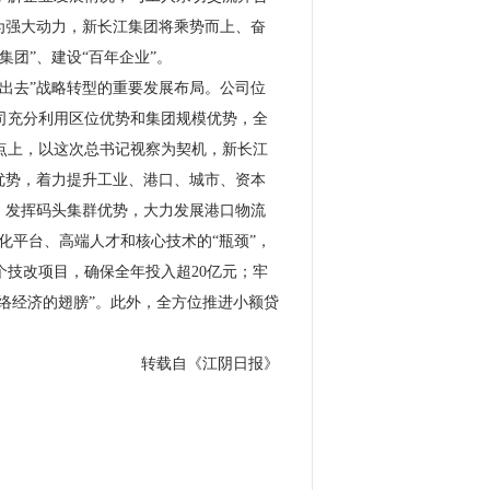
为强大动力，新长江集团将乘势而上、奋
团”、建设“百年企业”。
出去”战略转型的重要发展布局。公司位
公司充分利用区位优势和集团规模优势，全
点上，以这次总书记视察为契机，新长江
优势，着力提升工业、港口、城市、资本
，发挥码头集群优势，大力发展港口物流
化平台、高端人才和核心技术的“瓶颈”，
个技改项目，确保全年投入超20亿元；牢
网络经济的翅膀”。此外，全方位推进小额贷
转载自《江阴日报》