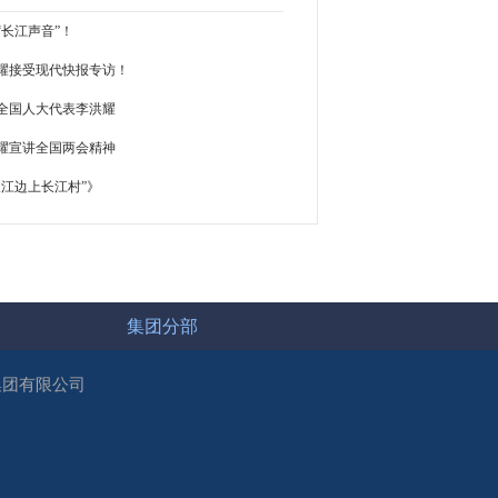
长江声音”！
耀接受现代快报专访！
全国人大代表李洪耀
耀宣讲全国两会精神
长江边上长江村”》
集团分部
集团有限公司