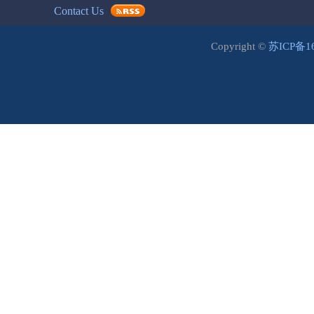
Contact Us
Copyright ©
苏ICP备1