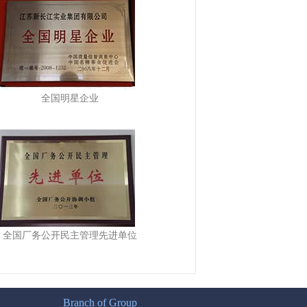
全国明星企业
全国厂务公开民主管理先进单位
Branch of Group