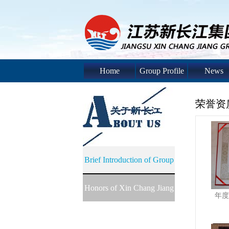
Home
Group Profile
News
荣誉资
Brief Introduction of Group
Honors of Xin Chang Jiang
年度